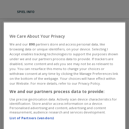
SPIEL INFO
ROYAL STORY
We Care About Your Privacy
Es gab einst ein schönes Königreich wo alle Menschen und Tiere in
We and our
890
partners store and access personal data, like
Frieden lebten. Aber eines Tages erschien die böse Hexe Altessa und
browsing data or unique identifiers, on your device. Selecting I
sprach einen Fluch aus über das Land, den König und all seine
Accept enables tracking technologies to support the purposes shown
Verbündeten. Die Freunde des Königs heben den Erbe
under we and our partners process data to provide. If trackers are
desKönigreichs gerade noch im Wald verstecken können. Dieser Erbe,
disabled, some content and ads you see may not be as relevant to
das bist du! Bau einen magischen Bauernhof im Wald zur Gründung
you. You can resurface this menu to change your choices or
eines neuen Königreichs und zum Aufheben der Fluche der Altessa!
withdraw consent at any time by clicking the Manage Preferences link
Pflanze Samen, pflücke die Ernte, futtere die Tiere und erweitere deine
on the bottom of the webpage. Your choices will have effect within
kleine Burg sodass das Königreich wieder aufblühen kann. Spiel neue
our Website. For more details, refer to our Privacy Policy.
Grundstücke und Wälder frei und entdecke neue Freunde. Spiel
We and our partners process data to provide:
Tausende von Missionen zu Ende um deine Verbündeten zu helfen un
die Altessa aus dem Wald zu vertreiben.
Use precise geolocation data. Actively scan device characteristics for
identification. Store and/or access information on a device.
This game has an average rating of 87% based on 7264 votes.
Personalised advertising and content, advertising and content
measurement, audience research and services development.
Abenteuer Spiele
List of Partners (vendors)