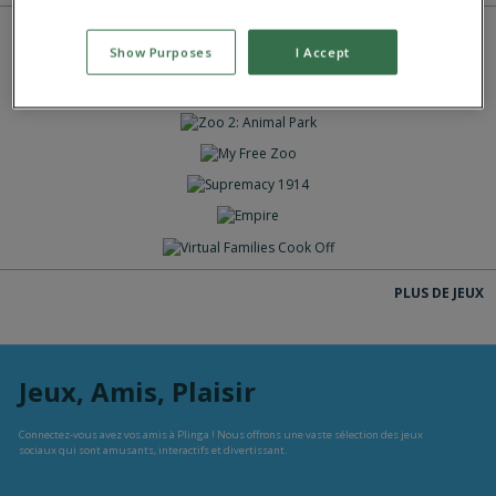
Show Purposes
I Accept
JOUE
JOUE
JOUE
JOUE
JOUE
JOUE
JOUE
JOUE
PLUS DE JEUX
Jeux, Amis, Plaisir
Connectez-vous avez vos amis à Plinga ! Nous offrons une vaste sélection des jeux
sociaux qui sont amusants, interactifs et divertissant.