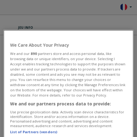
JEU INFO
LADYPOPULAR
We Care About Your Privacy
We and our
890
partners store and access personal data, like
Bienvenue à Lady Popular Fashion Arena ! Le jeu de mode le plus
browsing data or unique identifiers, on your device. Selecting I
amusant et le plus populaire pour les filles et les femmes !Rejoins
Accept enables tracking technologies to support the purposes shown
notre communauté de fashionnista pour te faire des amies, exprimer
under we and our partners process data to provide. If trackers are
ton style unique, te mesurer à d'autres joueuses pour conquérir les
disabled, some content and ads you see may not be as relevant to
you. You can resurface this menu to change your choices or
podiums Fashion !Dans ce jeu de mode, tu peux créer le style de vie
withdraw consent at any time by clicking the Manage Preferences link
que tu as toujours rêvé et vivre une vie de beauté et de haute couture
on the bottom of the webpage. Your choices will have effect within
!
our Website. For more details, refer to our Privacy Policy.
This game has an average rating of 100% based on 0 votes.
We and our partners process data to provide:
Use precise geolocation data. Actively scan device characteristics for
Jeux de gestion
identification. Store and/or access information on a device.
Personalised advertising and content, advertising and content
measurement, audience research and services development.
PLUS DE JEUX
List of Partners (vendors)