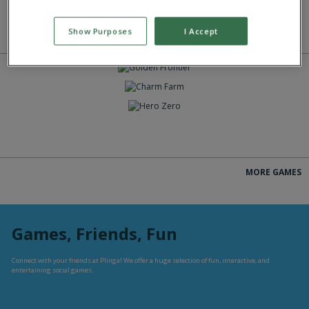
Show Purposes
I Accept
MORE GAMES
SPELEN
SPELEN
SPELEN
MORE GAMES
Games, Friends, Fun
Connect with your friends at Plinga! We offer a huge selection of fun, interactive, and
entertaining social games.