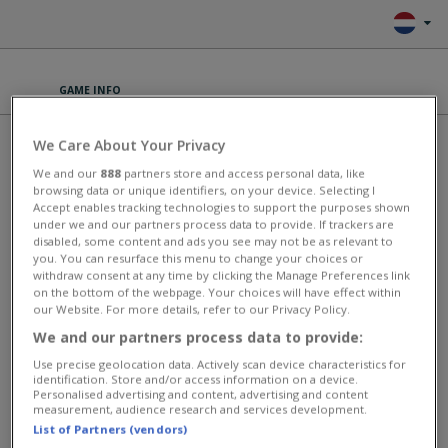
GAME INFO
ROYAL STORY
We Care About Your Privacy
We and our
888
partners store and access personal data, like
Er was eens een fraai koninkrijk waar alle mensen en dieren in vrede
browsing data or unique identifiers, on your device. Selecting I
leefden. Maar op een dag verscheen de boze heks Altessa en sprak
Accept enables tracking technologies to support the purposes shown
under we and our partners process data to provide. If trackers are
een vloek uit over het land, de koning en al zijn bondgenoten. De
disabled, some content and ads you see may not be as relevant to
vrienden van de koning hebben de erfgenaam van het koninkrijk nog
you. You can resurface this menu to change your choices or
net weten te verbergen in het bos. Die erfgenaam, dat ben jij! Bouw
withdraw consent at any time by clicking the Manage Preferences link
een magische boerderij in het bos om een nieuw koninkrijk te stichten
on the bottom of the webpage. Your choices will have effect within
en de vloeken van Altessa op te heffen! Plant zaadjes, pluk de oogst,
our Website. For more details, refer to our Privacy Policy.
voer je dieren, en breid je kasteeltje uit zodat het koninkrijk weer op
kan bloeien! Speel nieuwe stukjes velden en bossen vrij en ontdek
We and our partners process data to provide:
nieuwe vriendjes. Speel duizenden missies uit om je bondgenoten te
Use precise geolocation data. Actively scan device characteristics for
helpen en Altessa en haar dienaars uit het bos te verdrijven!
identification. Store and/or access information on a device.
Personalised advertising and content, advertising and content
This game has an average rating of 87% based on 7264 votes.
measurement, audience research and services development.
List of Partners (vendors)
Avontuur spelletjes