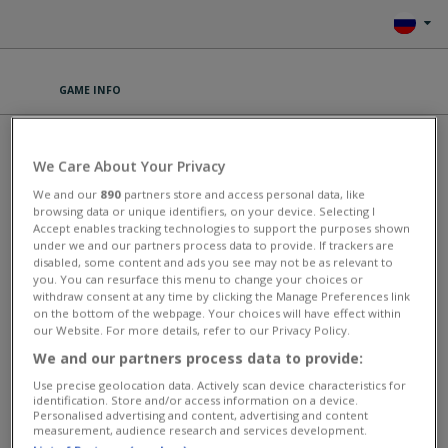
GAME INFO
EMPIRE
We Care About Your Privacy
Станьте самым могущественным рыцарем королевства в
We and our
890
partners store and access personal data, like
увлекательной социальной игре «Empire»! В начале этой
browsing data or unique identifiers, on your device. Selecting I
захватывающей игры на построение империи вы являетесь
Accept enables tracking technologies to support the purposes shown
скромным обладателем маленькой деревушки. Собирайте
under we and our partners process data to provide. If trackers are
запасы, расширяйте деревню и создайте армию защитников. Как
disabled, some content and ads you see may not be as relevant to
только ваша армия станет достаточно большой, вы сможете,
you. You can resurface this menu to change your choices or
захватив с собой меч, отправиться на завоевание соседних
withdraw consent at any time by clicking the Manage Preferences link
on the bottom of the webpage. Your choices will have effect within
территорий! Вам также придется защищать свой собственный
our Website. For more details, refer to our Privacy Policy.
город от вражеских атак. Используйте стратегию для
передвижений, создавайте союзы и постройте огромный город-
We and our partners process data to provide:
государство, чтобы управлять империей!
Use precise geolocation data. Actively scan device characteristics for
This game has an average rating of 88% based on 1934 votes.
identification. Store and/or access information on a device.
Personalised advertising and content, advertising and content
measurement, audience research and services development.
Универсальные массовые онлайн-игры